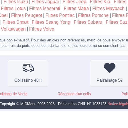
|
Filtres Isuzu
|
Filtres Jaguar
|
Filtres Jeep
|
Filtres Kia
|
Filtres
|
Filtres Lotus
|
Filtres Maserati
|
Filtres Matra
|
Filtres Maybach
|
Opel
|
Filtres Peugeot
|
Filtres Pontiac
|
Filtres Porsche
|
Filtres 
|
Filtres Smart
|
Filtres Ssang Yong
|
Filtres Subaru
|
Filtres Suz
s Volkswagen
|
Filtres Volvo
gue non exhaustif. Pour des articles non référencés, merci de nous envoyer 
Les frais de ports dependent de l'article le plus lourd et ne se cumulent pas.
Colissimo 48H
Parrainage 5€
ditions de Vente
Réception d'un colis
Poli
Copyright © MIDManu 2003-2026 - Déclaration CNIL N° 1083123
Notice légal