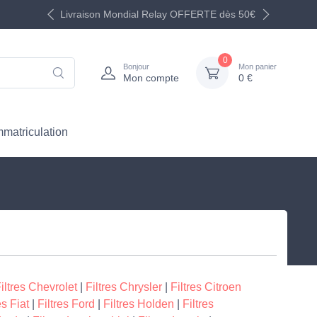
Livraison Mondial Relay OFFERTE dès 50€
0
Bonjour
Mon panier
Mon compte
0 €
mmatriculation
iltres Chevrolet
|
Filtres Chrysler
|
Filtres Citroen
es Fiat
|
Filtres Ford
|
Filtres Holden
|
Filtres