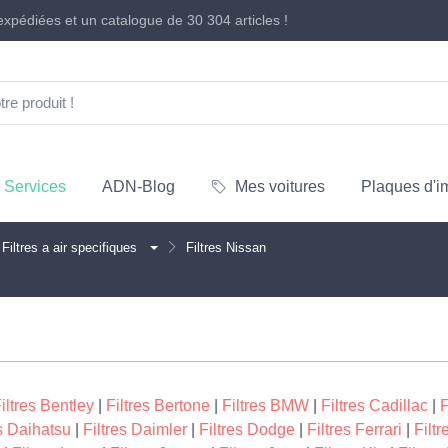
xpédiées et un catalogue de
30 304 articles
!
Services
ADN-Blog
Mes voitures
Plaques d'i
Filtres a air specifiques
Filtres Nissan
iltres Bentley
|
Filtres Bertone
|
Filtres BMW
|
Filtres Cadillac
|
F
es Daihatsu
|
Filtres Daimler
|
Filtres Dodge
|
Filtres Ferrari
|
Filtr