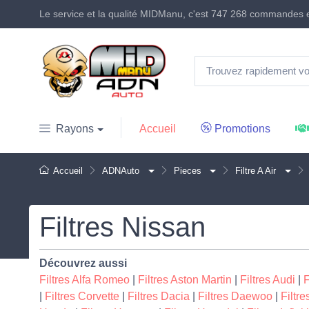
Le service et la qualité MIDManu, c'est
747 268 commandes
e
Accueil
Promotions
Rayons
Accueil
ADNAuto
Pieces
Filtre A Air
Filtres Nissan
Découvrez aussi
Filtres Alfa Romeo
|
Filtres Aston Martin
|
Filtres Audi
|
F
|
Filtres Corvette
|
Filtres Dacia
|
Filtres Daewoo
|
Filtr