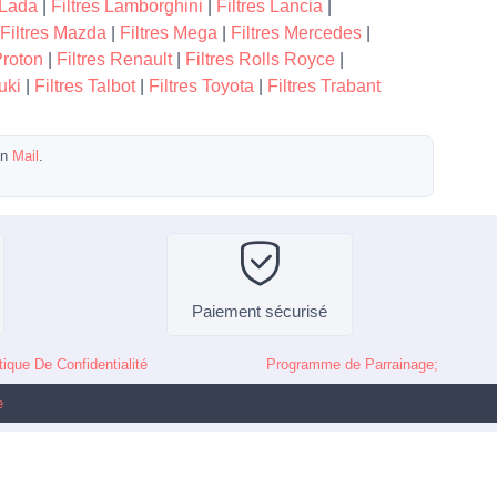
 Lada
|
Filtres Lamborghini
|
Filtres Lancia
|
Filtres Mazda
|
Filtres Mega
|
Filtres Mercedes
|
Proton
|
Filtres Renault
|
Filtres Rolls Royce
|
uki
|
Filtres Talbot
|
Filtres Toyota
|
Filtres Trabant
un
Mail
.
Paiement sécurisé
tique De Confidentialité
Programme de Parrainage;
e