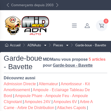
Commerçants depuis 2003
0
Accueil
ADNAuto
Pieces
Garde-boue - Bavette
Garde-boue
MIDManu vous propose
5 articles
- Bavette
pour
Garde-boue - Bavette
Découvrez aussi
Admission Directe
|
Alternateur
|
Amortisseur - Kit
Amortissement
|
Ampoule - Eclairage Tableau De
Bord
|
Ampoule Phare - Ampoule Feu - Ampoule
Clignotant
|
Ampoules 24V
|
Ampoules 6V
|
Arbre A
Came - Arbre De Distribution
|
Attaches Capots
|