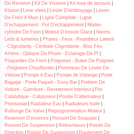
De Revision
|
Kit De Visserie
|
Kit roue de secours
|
Klaxon
|
Leve vitres
|
Levier D'embrayage
|
Levier
De Frein A Main
|
Ligne Complete - Ligne
D'echappement - Pot D'echappement
|
Maitre-
cylindre De Frein
|
Moteur D'essuie Glace
|
Neons
Leds & lumieres
|
Phares - Feux - Repetiteur Lateral
- Clignotants - Centrale Clignotante - Bloc Feu
Arriere - Optique De Phare - Eclairage De Pl
|
Plaquettes De Frein
|
Poignees - Butee De Poignee
- Poignees Chauffantes
|
Pommeau De Levier De
Vitesse
|
Pompe A Eau
|
Pompe de Vidange
|
Porte
Bagage - Porte Paquet - Sissy Bar
|
Portiere De
Voiture - Garniture - Revetement Interieur
|
Pot
Catalytique - Catalyseur
|
Poulie D'alternateur
|
Pressostat
|
Radiateur Eau
|
Radiateurs huile
|
Rallonge De Valve
|
Reprogrammation Moteur
|
Reservoir D'essence
|
Ressort De Soupape
|
Ressort De Suspension
|
Retroviseurs
|
Rotule De
Direction
|
Rotule De Suspension
|
Roulement De