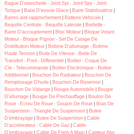
Bague D'etancheite - Joint Spi - Joint Spy - Joint
Torique
|
Balai D'essuie Glace
|
Barre Stabilisatrice
|
Barres anti-rapprochement
|
Batterie Vehicule
|
Bequille Centrale - Bequille Laterale
|
Biellette -
Barre D'accouplement
|
Bloc Moteur
|
Bloque Volant
Moteur - Bloque Pignon - Set De Calage De
Distribution Moteur
|
Bobine D'allumage - Bobine
Haute Tension
|
Boite De Vitesse - Boite De
Transfert - Pont - Differentiel
|
Boitier - Coque De
Cle - Telecommande
|
Boitier Electronique - Boitier
Additionnel
|
Bouchon De Radiateur
|
Bouchon De
Remplissage D'huile
|
Bouchon De Reservoir
|
Bouchon De Vidange
|
Bougie Automobile
|
Bougie
D'allumage
|
Bougie De Prechauffage
|
Boulon De
Roue - Ecrou De Roue - Goujon De Roue
|
Bras De
Suspension - Triangle De Suspension
|
Butee
D'embrayage
|
Butee De Suspension
|
Cable
D'accelerateur - Cable De Gaz
|
Cable
D'embrayage
|
Cable De Frein A Main
|
Capteur Abs