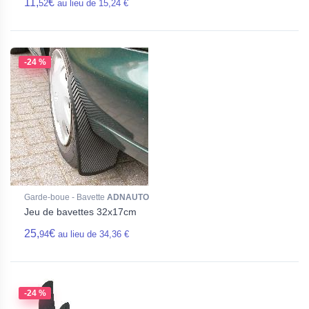
11,
€
52
au lieu de 15,24 €
-24 %
Garde-boue - Bavette
ADNAUTO
Jeu de bavettes 32x17cm
25,
€
94
au lieu de 34,36 €
-24 %