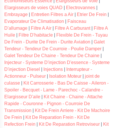
Economiseurs Essence
|
Elargisseurs de Voie
|
Elargisseurs de voies QUAD
|
Electrovannes
|
Embrayage
|
Entretien Filtres a Air
|
Etrier De Frein
|
Evaporateur De Climatisation
|
Faisceau
D'allumage
|
Filtre A Air
|
Filtre A Carburant
|
Filtre A
Huile
|
Filtre D'habitacle
|
Flexible De Frein - Tuyau
De Frein - Durite De Frein - Durite Aviation
|
Galet
Tendeur - Tendeur De Courroie - Poulie Damper
|
Galet Tendeur De Chaine - Tendeur De Chaine
|
Injecteur - Systeme D'injection D'essence - Systeme
D'injection Diesel
|
Injections
|
Interrupteur -
Actionneur - Pulseur
|
Isolation Moteur
|
joint de
culasse
|
Kit Carrosserie - Bas De Caisse - Aileron -
Spoiler - Becquet - Lame - Parechoc - Calandre -
Elargisseur D'aile
|
Kit Chaine - Chaine - Attache
Rapide - Couronne - Pignon - Courroie De
Transmission
|
Kit De Frein Arriere - Kit De Machoire
De Frein
|
Kit De Reparation Frein - Kit De
Refection Frein
|
Kit De Reparation Retroviseur
|
Kit