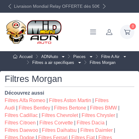
Livraison Mondial Relay OFFERTE dès 50€
0
Accueil
ADNAuto
Pieces
Filtre A Air
Filtres a air specifiques
Filtres Morgan
Filtres Morgan
Découvrez aussi
Filtres Alfa Romeo
|
Filtres Aston Martin
|
Filtres
Audi
|
Filtres Bentley
|
Filtres Bertone
|
Filtres BMW
|
Filtres Cadillac
|
Filtres Chevrolet
|
Filtres Chrysler
|
Filtres Citroen
|
Filtres Corvette
|
Filtres Dacia
|
Filtres Daewoo
|
Filtres Daihatsu
|
Filtres Daimler
|
Filtres Dodge
|
Filtres Ferrari
|
Filtres Fiat
|
Filtres