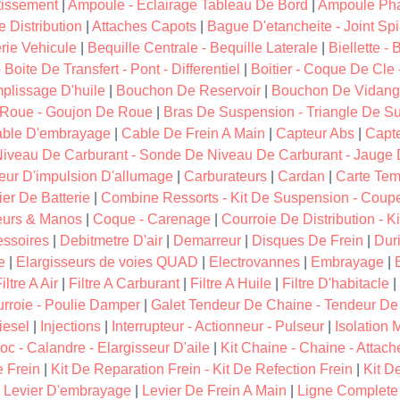
tissement
|
Ampoule - Eclairage Tableau De Bord
|
Ampoule Pha
 Distribution
|
Attaches Capots
|
Bague D'etancheite - Joint Spi 
erie Vehicule
|
Bequille Centrale - Bequille Laterale
|
Biellette -
 Boite De Transfert - Pont - Differentiel
|
Boitier - Coque De Cl
lissage D'huile
|
Bouchon De Reservoir
|
Bouchon De Vidan
 Roue - Goujon De Roue
|
Bras De Suspension - Triangle De S
ble D'embrayage
|
Cable De Frein A Main
|
Capteur Abs
|
Capte
iveau De Carburant - Sonde De Niveau De Carburant - Jauge 
eur D'impulsion D'allumage
|
Carburateurs
|
Cardan
|
Carte Tem
ier De Batterie
|
Combine Ressorts - Kit De Suspension - Coup
urs & Manos
|
Coque - Carenage
|
Courroie De Distribution - Ki
essoires
|
Debitmetre D'air
|
Demarreur
|
Disques De Frein
|
Dur
e
|
Elargisseurs de voies QUAD
|
Electrovannes
|
Embrayage
|
iltre A Air
|
Filtre A Carburant
|
Filtre A Huile
|
Filtre D'habitacle
|
rroie - Poulie Damper
|
Galet Tendeur De Chaine - Tendeur De
iesel
|
Injections
|
Interrupteur - Actionneur - Pulseur
|
Isolation 
oc - Calandre - Elargisseur D'aile
|
Kit Chaine - Chaine - Attac
e Frein
|
Kit De Reparation Frein - Kit De Refection Frein
|
Kit D
|
Levier D'embrayage
|
Levier De Frein A Main
|
Ligne Complete