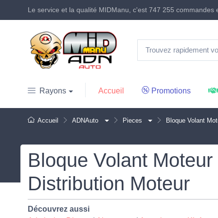
Le service et la qualité MIDManu, c'est
747 255 commandes
e
Accueil
Promotions
Rayons
Accueil
ADNAuto
Pieces
Bloque Volant Mot
Bloque Volant Moteur
Distribution Moteur
Découvrez aussi