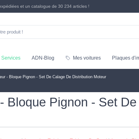
xpédiées et un catalogue de
30 234 articles
!
Services
ADN-Blog
Mes voitures
Plaques d'i
eur - Bloque Pignon - Set De Calage De Distribution Moteur
 - Bloque Pignon - Set D