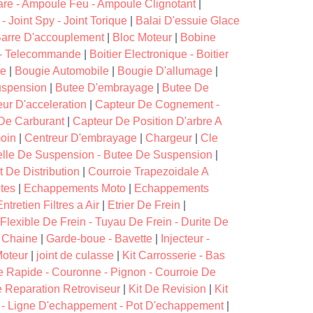
re - Ampoule Feu - Ampoule Clignotant
|
- Joint Spy - Joint Torique
|
Balai D'essuie Glace
 Barre D'accouplement
|
Bloc Moteur
|
Bobine
e - Telecommande
|
Boitier Electronique - Boitier
ge
|
Bougie Automobile
|
Bougie D'allumage
|
uspension
|
Butee D'embrayage
|
Butee De
ur D'acceleration
|
Capteur De Cognement -
De Carburant
|
Capteur De Position D'arbre A
oin
|
Centreur D'embrayage
|
Chargeur
|
Cle
elle De Suspension - Butee De Suspension
|
t De Distribution
|
Courroie Trapezoidale A
ites
|
Echappements Moto
|
Echappements
Entretien Filtres a Air
|
Etrier De Frein
|
Flexible De Frein - Tuyau De Frein - Durite De
 Chaine
|
Garde-boue - Bavette
|
Injecteur -
Moteur
|
joint de culasse
|
Kit Carrosserie - Bas
he Rapide - Couronne - Pignon - Courroie De
e Reparation Retroviseur
|
Kit De Revision
|
Kit
 - Ligne D'echappement - Pot D'echappement
|