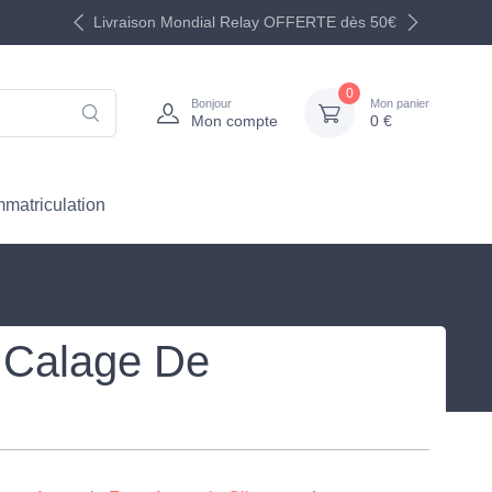
Livraison Mondial Relay OFFERTE dès 50€
0
Bonjour
Mon panier
Mon compte
0 €
mmatriculation
e Calage De