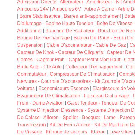
Admission Directe
|
Alternateur
|
Amortisseur - Kit Amor
Ampoules 24V
|
Ampoules 6V
|
Arbre A Came - Arbre De
|
Barre Stabilisatrice
|
Barres anti-rapprochement
|
Batt
D'allumage - Bobine Haute Tension
|
Boite De Vitesse -
Additionnel
|
Bouchon De Radiateur
|
Bouchon De Remp
Bougie De Prechauffage
|
Boulon De Roue - Ecrou De
Suspension
|
Cable D'accelerateur - Cable De Gaz
|
Ca
Capteur De Knok - Capteur De Cliquetis
|
Capteur De N
Cames - Capteur Pmh - Capteur Point Mort Haut - Capt
Brute Auto - Cle Auto
|
Collecteur D'echappement
|
Coll
Commutateur
|
Compresseur De Climatisation
|
Compte
Nervures - Courroie D'accessoires - Kit Courroie D'acc
Voitures
|
Economiseurs Essence
|
Elargisseurs de Voi
Evaporateur De Climatisation
|
Faisceau D'allumage
|
F
Frein - Durite Aviation
|
Galet Tendeur - Tendeur De Cou
Systeme D'injection D'essence - Systeme D'injection D
De Caisse - Aileron - Spoiler - Becquet - Lame - Parech
Transmission
|
Kit De Frein Arriere - Kit De Machoire D
De Visserie
|
Kit roue de secours
|
Klaxon
|
Leve vitres