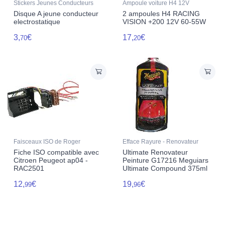
Stickers Jeunes Conducteurs
Ampoule voiture H4 12V
Disque A jeune conducteur
2 ampoules H4 RACING
electrostatique
VISION +200 12V 60-55W
3,
€
17,
€
70
20
Faisceaux ISO de Roger
Efface Rayure - Renovateur
Fiche ISO compatible avec
Ultimate Renovateur
Citroen Peugeot ap04 -
Peinture G17216 Meguiars
RAC2501
Ultimate Compound 375ml
12,
€
19,
€
99
96