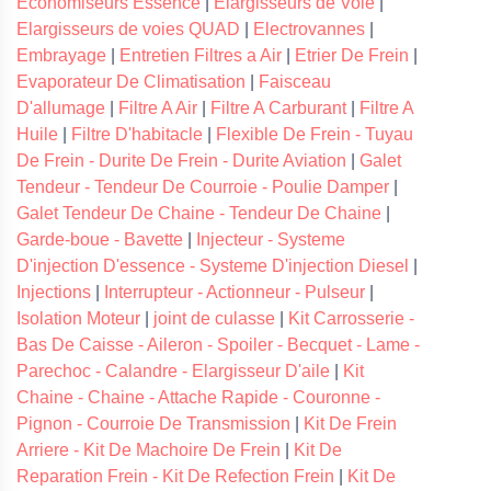
Economiseurs Essence
|
Elargisseurs de Voie
|
Elargisseurs de voies QUAD
|
Electrovannes
|
Embrayage
|
Entretien Filtres a Air
|
Etrier De Frein
|
Evaporateur De Climatisation
|
Faisceau
D'allumage
|
Filtre A Air
|
Filtre A Carburant
|
Filtre A
Huile
|
Filtre D'habitacle
|
Flexible De Frein - Tuyau
De Frein - Durite De Frein - Durite Aviation
|
Galet
Tendeur - Tendeur De Courroie - Poulie Damper
|
Galet Tendeur De Chaine - Tendeur De Chaine
|
Garde-boue - Bavette
|
Injecteur - Systeme
D'injection D'essence - Systeme D'injection Diesel
|
Injections
|
Interrupteur - Actionneur - Pulseur
|
Isolation Moteur
|
joint de culasse
|
Kit Carrosserie -
Bas De Caisse - Aileron - Spoiler - Becquet - Lame -
Parechoc - Calandre - Elargisseur D'aile
|
Kit
Chaine - Chaine - Attache Rapide - Couronne -
Pignon - Courroie De Transmission
|
Kit De Frein
Arriere - Kit De Machoire De Frein
|
Kit De
Reparation Frein - Kit De Refection Frein
|
Kit De