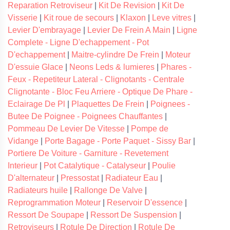
Reparation Retroviseur
|
Kit De Revision
|
Kit De
Visserie
|
Kit roue de secours
|
Klaxon
|
Leve vitres
|
Levier D'embrayage
|
Levier De Frein A Main
|
Ligne
Complete - Ligne D'echappement - Pot
D'echappement
|
Maitre-cylindre De Frein
|
Moteur
D'essuie Glace
|
Neons Leds & lumieres
|
Phares -
Feux - Repetiteur Lateral - Clignotants - Centrale
Clignotante - Bloc Feu Arriere - Optique De Phare -
Eclairage De Pl
|
Plaquettes De Frein
|
Poignees -
Butee De Poignee - Poignees Chauffantes
|
Pommeau De Levier De Vitesse
|
Pompe de
Vidange
|
Porte Bagage - Porte Paquet - Sissy Bar
|
Portiere De Voiture - Garniture - Revetement
Interieur
|
Pot Catalytique - Catalyseur
|
Poulie
D'alternateur
|
Pressostat
|
Radiateur Eau
|
Radiateurs huile
|
Rallonge De Valve
|
Reprogrammation Moteur
|
Reservoir D'essence
|
Ressort De Soupape
|
Ressort De Suspension
|
Retroviseurs
|
Rotule De Direction
|
Rotule De