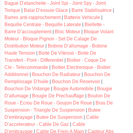
Bague D'etancheite - Joint Spi - Joint Spy - Joint
Torique
|
Balai D'essuie Glace
|
Barre Stabilisatrice
|
Barres anti-rapprochement
|
Batterie Vehicule
|
Bequille Centrale - Bequille Laterale
|
Biellette -
Barre D'accouplement
|
Bloc Moteur
|
Bloque Volant
Moteur - Bloque Pignon - Set De Calage De
Distribution Moteur
|
Bobine D'allumage - Bobine
Haute Tension
|
Boite De Vitesse - Boite De
Transfert - Pont - Differentiel
|
Boitier - Coque De
Cle - Telecommande
|
Boitier Electronique - Boitier
Additionnel
|
Bouchon De Radiateur
|
Bouchon De
Remplissage D'huile
|
Bouchon De Reservoir
|
Bouchon De Vidange
|
Bougie Automobile
|
Bougie
D'allumage
|
Bougie De Prechauffage
|
Boulon De
Roue - Ecrou De Roue - Goujon De Roue
|
Bras De
Suspension - Triangle De Suspension
|
Butee
D'embrayage
|
Butee De Suspension
|
Cable
D'accelerateur - Cable De Gaz
|
Cable
D'embrayage
|
Cable De Frein A Main
|
Capteur Abs