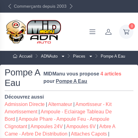
Commerçants depuis 2003
0
Accueil
ADNAuto
Pieces
Pompe A Eau
Pompe A
MIDManu vous propose
4 articles
Eau
pour
Pompe A Eau
Découvrez aussi
Admission Directe
|
Alternateur
|
Amortisseur - Kit
Amortissement
|
Ampoule - Eclairage Tableau De
Bord
|
Ampoule Phare - Ampoule Feu - Ampoule
Clignotant
|
Ampoules 24V
|
Ampoules 6V
|
Arbre A
Came - Arbre De Distribution
|
Attaches Capots
|