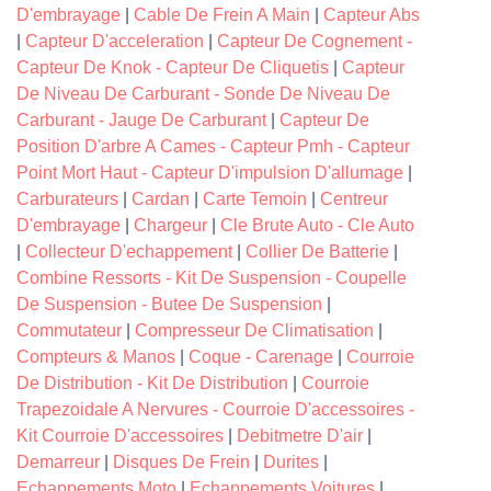
D'embrayage
|
Cable De Frein A Main
|
Capteur Abs
|
Capteur D'acceleration
|
Capteur De Cognement -
Capteur De Knok - Capteur De Cliquetis
|
Capteur
De Niveau De Carburant - Sonde De Niveau De
Carburant - Jauge De Carburant
|
Capteur De
Position D'arbre A Cames - Capteur Pmh - Capteur
Point Mort Haut - Capteur D'impulsion D'allumage
|
Carburateurs
|
Cardan
|
Carte Temoin
|
Centreur
D'embrayage
|
Chargeur
|
Cle Brute Auto - Cle Auto
|
Collecteur D'echappement
|
Collier De Batterie
|
Combine Ressorts - Kit De Suspension - Coupelle
De Suspension - Butee De Suspension
|
Commutateur
|
Compresseur De Climatisation
|
Compteurs & Manos
|
Coque - Carenage
|
Courroie
De Distribution - Kit De Distribution
|
Courroie
Trapezoidale A Nervures - Courroie D'accessoires -
Kit Courroie D'accessoires
|
Debitmetre D'air
|
Demarreur
|
Disques De Frein
|
Durites
|
Echappements Moto
|
Echappements Voitures
|