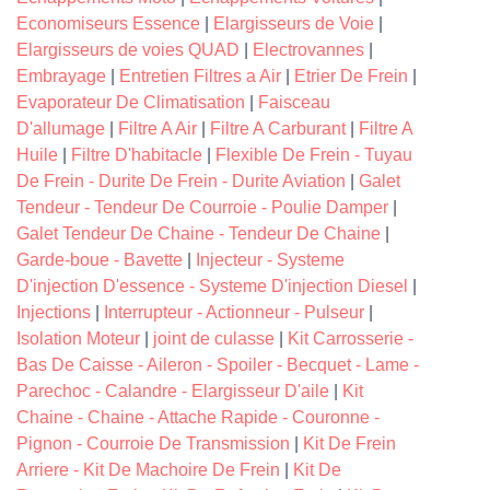
Economiseurs Essence
|
Elargisseurs de Voie
|
Elargisseurs de voies QUAD
|
Electrovannes
|
Embrayage
|
Entretien Filtres a Air
|
Etrier De Frein
|
Evaporateur De Climatisation
|
Faisceau
D'allumage
|
Filtre A Air
|
Filtre A Carburant
|
Filtre A
Huile
|
Filtre D'habitacle
|
Flexible De Frein - Tuyau
De Frein - Durite De Frein - Durite Aviation
|
Galet
Tendeur - Tendeur De Courroie - Poulie Damper
|
Galet Tendeur De Chaine - Tendeur De Chaine
|
Garde-boue - Bavette
|
Injecteur - Systeme
D'injection D'essence - Systeme D'injection Diesel
|
Injections
|
Interrupteur - Actionneur - Pulseur
|
Isolation Moteur
|
joint de culasse
|
Kit Carrosserie -
Bas De Caisse - Aileron - Spoiler - Becquet - Lame -
Parechoc - Calandre - Elargisseur D'aile
|
Kit
Chaine - Chaine - Attache Rapide - Couronne -
Pignon - Courroie De Transmission
|
Kit De Frein
Arriere - Kit De Machoire De Frein
|
Kit De