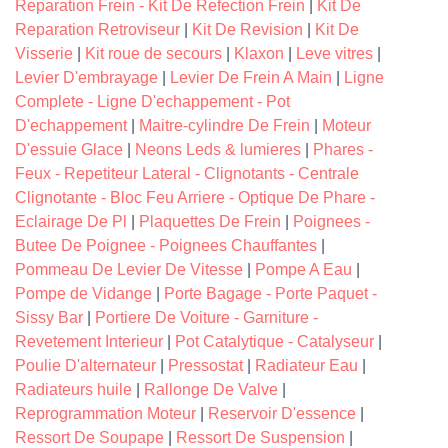
Reparation Frein - Kit De Refection Frein
|
Kit De
Reparation Retroviseur
|
Kit De Revision
|
Kit De
Visserie
|
Kit roue de secours
|
Klaxon
|
Leve vitres
|
Levier D'embrayage
|
Levier De Frein A Main
|
Ligne
Complete - Ligne D'echappement - Pot
D'echappement
|
Maitre-cylindre De Frein
|
Moteur
D'essuie Glace
|
Neons Leds & lumieres
|
Phares -
Feux - Repetiteur Lateral - Clignotants - Centrale
Clignotante - Bloc Feu Arriere - Optique De Phare -
Eclairage De Pl
|
Plaquettes De Frein
|
Poignees -
Butee De Poignee - Poignees Chauffantes
|
Pommeau De Levier De Vitesse
|
Pompe A Eau
|
Pompe de Vidange
|
Porte Bagage - Porte Paquet -
Sissy Bar
|
Portiere De Voiture - Garniture -
Revetement Interieur
|
Pot Catalytique - Catalyseur
|
Poulie D'alternateur
|
Pressostat
|
Radiateur Eau
|
Radiateurs huile
|
Rallonge De Valve
|
Reprogrammation Moteur
|
Reservoir D'essence
|
Ressort De Soupape
|
Ressort De Suspension
|