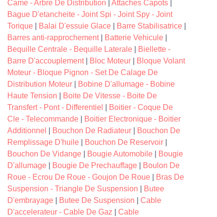
Came - Arbre De Distribution
|
Attaches Capots
|
Bague D'etancheite - Joint Spi - Joint Spy - Joint
Torique
|
Balai D'essuie Glace
|
Barre Stabilisatrice
|
Barres anti-rapprochement
|
Batterie Vehicule
|
Bequille Centrale - Bequille Laterale
|
Biellette -
Barre D'accouplement
|
Bloc Moteur
|
Bloque Volant
Moteur - Bloque Pignon - Set De Calage De
Distribution Moteur
|
Bobine D'allumage - Bobine
Haute Tension
|
Boite De Vitesse - Boite De
Transfert - Pont - Differentiel
|
Boitier - Coque De
Cle - Telecommande
|
Boitier Electronique - Boitier
Additionnel
|
Bouchon De Radiateur
|
Bouchon De
Remplissage D'huile
|
Bouchon De Reservoir
|
Bouchon De Vidange
|
Bougie Automobile
|
Bougie
D'allumage
|
Bougie De Prechauffage
|
Boulon De
Roue - Ecrou De Roue - Goujon De Roue
|
Bras De
Suspension - Triangle De Suspension
|
Butee
D'embrayage
|
Butee De Suspension
|
Cable
D'accelerateur - Cable De Gaz
|
Cable