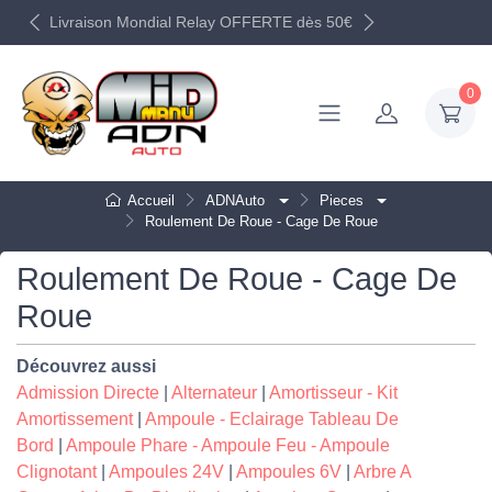
Livraison Mondial Relay OFFERTE dès 50€
0
Accueil
ADNAuto
Pieces
Roulement De Roue - Cage De Roue
Roulement De Roue - Cage De
Roue
Découvrez aussi
Admission Directe
|
Alternateur
|
Amortisseur - Kit
Amortissement
|
Ampoule - Eclairage Tableau De
Bord
|
Ampoule Phare - Ampoule Feu - Ampoule
Clignotant
|
Ampoules 24V
|
Ampoules 6V
|
Arbre A