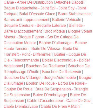
Came - Arbre De Distribution
|
Attaches Capots
|
Bague D'etancheite - Joint Spi - Joint Spy - Joint
Torique
|
Balai D'essuie Glace
|
Barre Stabilisatrice
|
Barres anti-rapprochement
|
Batterie Vehicule
|
Bequille Centrale - Bequille Laterale
|
Biellette -
Barre D'accouplement
|
Bloc Moteur
|
Bloque Volant
Moteur - Bloque Pignon - Set De Calage De
Distribution Moteur
|
Bobine D'allumage - Bobine
Haute Tension
|
Boite De Vitesse - Boite De
Transfert - Pont - Differentiel
|
Boitier - Coque De
Cle - Telecommande
|
Boitier Electronique - Boitier
Additionnel
|
Bouchon De Radiateur
|
Bouchon De
Remplissage D'huile
|
Bouchon De Reservoir
|
Bouchon De Vidange
|
Bougie Automobile
|
Bougie
D'allumage
|
Boulon De Roue - Ecrou De Roue -
Goujon De Roue
|
Bras De Suspension - Triangle
De Suspension
|
Butee D'embrayage
|
Butee De
Suspension
|
Cable D'accelerateur - Cable De Gaz
|
Cable D'embrayage
|
Cable De Frein A Main
|