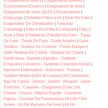
Echappements Moto
|
Echappements Voitures
|
Economiseurs Essence
|
Elargisseurs de Voie
|
Elargisseurs de voies QUAD
|
Electrovannes
|
Embrayage
|
Entretien Filtres a Air
|
Etrier De Frein
|
Evaporateur De Climatisation
|
Faisceau
D'allumage
|
Filtre A Air
|
Filtre A Carburant
|
Filtre A
Huile
|
Filtre D'habitacle
|
Flexible De Frein - Tuyau
De Frein - Durite De Frein - Durite Aviation
|
Galet
Tendeur - Tendeur De Courroie - Poulie Damper
|
Galet Tendeur De Chaine - Tendeur De Chaine
|
Garde-boue - Bavette
|
Injecteur - Systeme
D'injection D'essence - Systeme D'injection Diesel
|
Injections
|
Interrupteur - Actionneur - Pulseur
|
Isolation Moteur
|
joint de culasse
|
Kit Carrosserie -
Bas De Caisse - Aileron - Spoiler - Becquet - Lame -
Parechoc - Calandre - Elargisseur D'aile
|
Kit
Chaine - Chaine - Attache Rapide - Couronne -
Pignon - Courroie De Transmission
|
Kit De Frein
Arriere - Kit De Machoire De Frein
|
Kit De