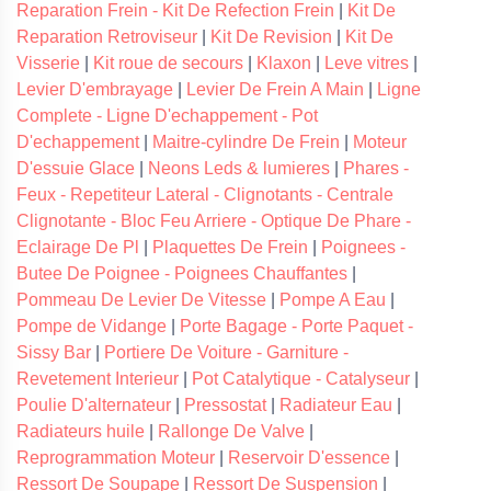
Reparation Frein - Kit De Refection Frein
|
Kit De
Reparation Retroviseur
|
Kit De Revision
|
Kit De
Visserie
|
Kit roue de secours
|
Klaxon
|
Leve vitres
|
Levier D'embrayage
|
Levier De Frein A Main
|
Ligne
Complete - Ligne D'echappement - Pot
D'echappement
|
Maitre-cylindre De Frein
|
Moteur
D'essuie Glace
|
Neons Leds & lumieres
|
Phares -
Feux - Repetiteur Lateral - Clignotants - Centrale
Clignotante - Bloc Feu Arriere - Optique De Phare -
Eclairage De Pl
|
Plaquettes De Frein
|
Poignees -
Butee De Poignee - Poignees Chauffantes
|
Pommeau De Levier De Vitesse
|
Pompe A Eau
|
Pompe de Vidange
|
Porte Bagage - Porte Paquet -
Sissy Bar
|
Portiere De Voiture - Garniture -
Revetement Interieur
|
Pot Catalytique - Catalyseur
|
Poulie D'alternateur
|
Pressostat
|
Radiateur Eau
|
Radiateurs huile
|
Rallonge De Valve
|
Reprogrammation Moteur
|
Reservoir D'essence
|
Ressort De Soupape
|
Ressort De Suspension
|