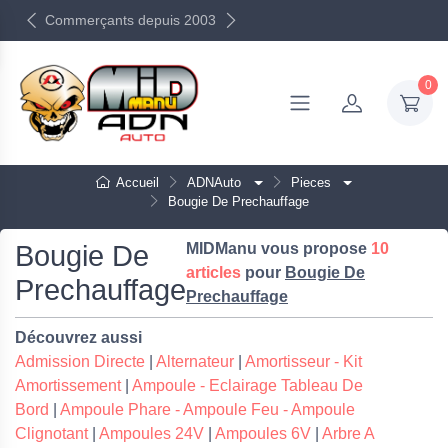
Commerçants depuis 2003
0
Accueil
ADNAuto
Pieces
Bougie De Prechauffage
Bougie De
MIDManu vous propose
10
articles
pour
Bougie De
Prechauffage
Prechauffage
Découvrez aussi
Admission Directe
|
Alternateur
|
Amortisseur - Kit
Amortissement
|
Ampoule - Eclairage Tableau De
Bord
|
Ampoule Phare - Ampoule Feu - Ampoule
Clignotant
|
Ampoules 24V
|
Ampoules 6V
|
Arbre A