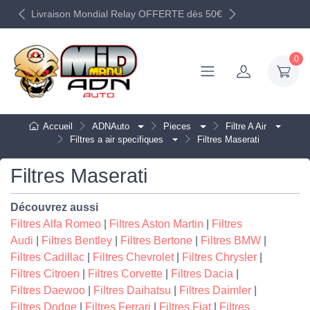
Livraison Mondial Relay OFFERTE dès 50€
0
Accueil
ADNAuto
Pieces
Filtre A Air
Filtres a air specifiques
Filtres Maserati
Filtres Maserati
Découvrez aussi
Filtres Alfa Romeo
|
Filtres Aston Martin
|
Filtres
Audi
|
Filtres Bentley
|
Filtres Bertone
|
Filtres BMW
|
Filtres Cadillac
|
Filtres Chevrolet
|
Filtres Chrysler
|
Filtres Citroen
|
Filtres Corvette
|
Filtres Dacia
|
Filtres Daewoo
|
Filtres Daihatsu
|
Filtres Daimler
|
Filtres Dodge
|
Filtres Ferrari
|
Filtres Fiat
|
Filtres