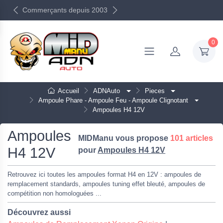
Commerçants depuis 2003
0
Accueil
ADNAuto
Pieces
Ampoule Phare - Ampoule Feu - Ampoule Clignotant
Ampoules H4 12V
Ampoules
MIDManu vous propose
101 articles
H4 12V
pour
Ampoules H4 12V
Retrouvez ici toutes les ampoules format H4 en 12V : ampoules de
remplacement standards, ampoules tuning effet bleuté, ampoules de
compétition non homologuées ...
Découvrez aussi