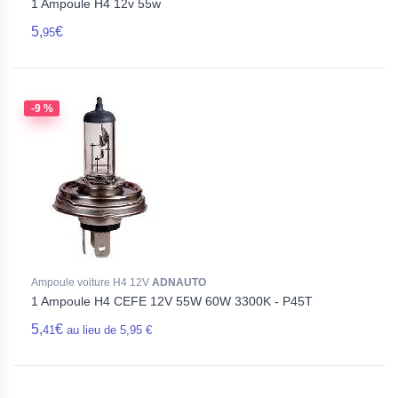
1 Ampoule H4 12v 55w
5,
€
95
-9 %
Ampoule voiture H4 12V
ADNAUTO
1 Ampoule H4 CEFE 12V 55W 60W 3300K - P45T
5,
€
41
au lieu de 5,95 €