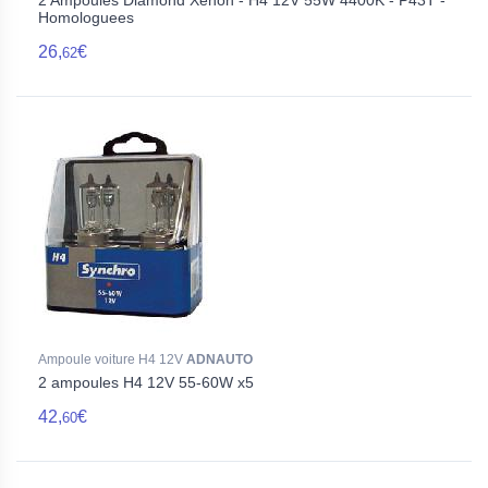
2 Ampoules Diamond Xenon - H4 12V 55W 4400K - P43T -
Homologuees
26,
€
62
Ampoule voiture H4 12V
ADNAUTO
2 ampoules H4 12V 55-60W x5
42,
€
60