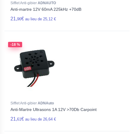
Sifflet Anti-gibier
ADNAUTO
Anti-martre 12V 60mA 225kHz +70dB
21,
€
96
au lieu de 25,12 €
-18 %
Sifflet Anti-gibier
ADNAuto
Anti-Martre Ultrasons 1A 12V >70Db Carpoint
21,
€
61
au lieu de 26,64 €