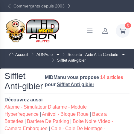
Commerçants depuis 2003
0
Accueil
ADNAuto
Securite - Aide A La Conduite
Sifflet Anti-gibier
Sifflet
MIDManu vous propose
14 articles
Anti-gibier
pour
Sifflet Anti-gibier
Découvrez aussi
Alarme - Simulateur D'alarme - Module
Hyperfrequence
|
Antivol - Bloque Roue
|
Bacs a
Batteries
|
Barriere De Parking
|
Boite Noire Video -
Camera Embarquee
|
Cale - Cale De Montage -