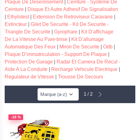
Plaque De Desenlisement
|
Ceinture - Systeme De
Ceinture
|
Disque Et Autre Adhesif De Signalisation
|
Ethylotest
|
Extension De Retroviseur Caravane
|
Extincteur
|
Gilet De Securite - Kit De Securite -
Triangle De Securite
|
Gyrophare
|
Kit D'affichage
De La Vitesse Au Pare-brise
|
Kit D'allumage
Automatique Des Feux
|
Miroir De Securite
|
Odb
|
Plaque D'immatriculation - Support De Plaque
|
Protection De Garage
|
Radar Et Camera De Recul -
Aide A La Conduite
|
Recharge Vehicule Electrique
|
Regulateur de Vitesse
|
Trousse De Secours
1 / 2
-16 %