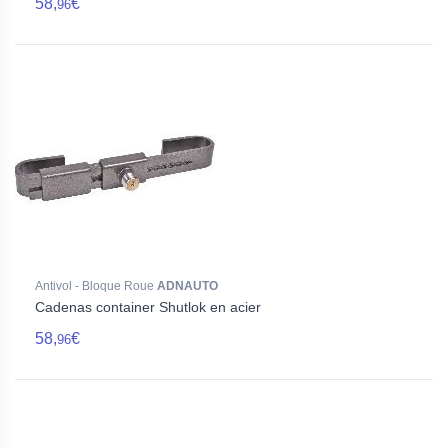
58,
€
96
Antivol - Bloque Roue
ADNAUTO
Cadenas container Shutlok en acier
58,
€
96