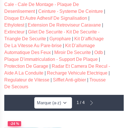
Cale - Cale De Montage - Plaque De
Desenlisement
|
Ceinture - Systeme De Ceinture
|
Disque Et Autre Adhesif De Signalisation
|
Ethylotest
|
Extension De Retroviseur Caravane
|
Extincteur
|
Gilet De Securite - Kit De Securite -
Triangle De Securite
|
Gyrophare
|
Kit D'affichage
De La Vitesse Au Pare-brise
|
Kit D'allumage
Automatique Des Feux
|
Miroir De Securite
|
Odb
|
Plaque D'immatriculation - Support De Plaque
|
Protection De Garage
|
Radar Et Camera De Recul -
Aide A La Conduite
|
Recharge Vehicule Electrique
|
Regulateur de Vitesse
|
Sifflet Anti-gibier
|
Trousse
De Secours
1 / 4
-24 %