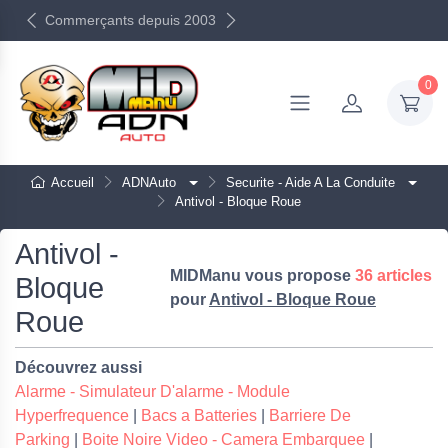
Commerçants depuis 2003
0
Accueil
ADNAuto
Securite - Aide A La Conduite
Antivol - Bloque Roue
Antivol -
MIDManu vous propose
36 articles
Bloque
pour
Antivol - Bloque Roue
Roue
Découvrez aussi
Alarme - Simulateur D'alarme - Module
Hyperfrequence
|
Bacs a Batteries
|
Barriere De
Parking
|
Boite Noire Video - Camera Embarquee
|