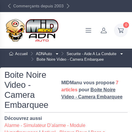
Commerçants depuis 2003
0
Accueil
ADNAuto
Securite - Aide A La Conduite
Boite Noire Video - Camera Embarquee
Boite Noire
Video -
MIDManu vous propose
7
articles
pour
Boite Noire
Camera
Video - Camera Embarquee
Embarquee
Découvrez aussi
Alarme - Simulateur D'alarme - Module