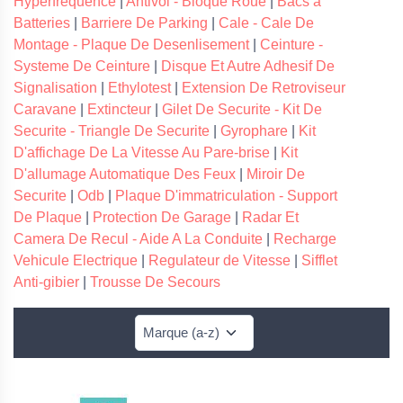
Hyperfrequence
|
Antivol - Bloque Roue
|
Bacs a
Batteries
|
Barriere De Parking
|
Cale - Cale De
Montage - Plaque De Desenlisement
|
Ceinture -
Systeme De Ceinture
|
Disque Et Autre Adhesif De
Signalisation
|
Ethylotest
|
Extension De Retroviseur
Caravane
|
Extincteur
|
Gilet De Securite - Kit De
Securite - Triangle De Securite
|
Gyrophare
|
Kit
D'affichage De La Vitesse Au Pare-brise
|
Kit
D'allumage Automatique Des Feux
|
Miroir De
Securite
|
Odb
|
Plaque D'immatriculation - Support
De Plaque
|
Protection De Garage
|
Radar Et
Camera De Recul - Aide A La Conduite
|
Recharge
Vehicule Electrique
|
Regulateur de Vitesse
|
Sifflet
Anti-gibier
|
Trousse De Secours