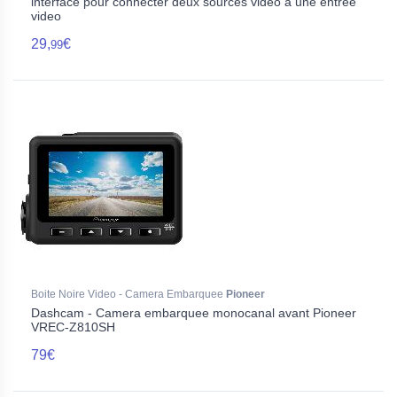
interface pour connecter deux sources video a une entree
video
29,
€
99
Boite Noire Video - Camera Embarquee
Pioneer
Dashcam - Camera embarquee monocanal avant Pioneer
VREC-Z810SH
79€