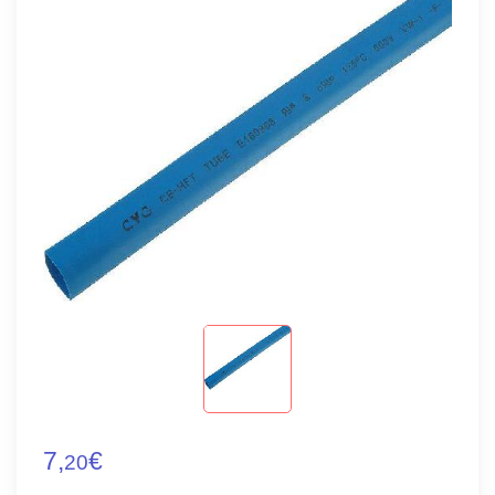
7,
€
20