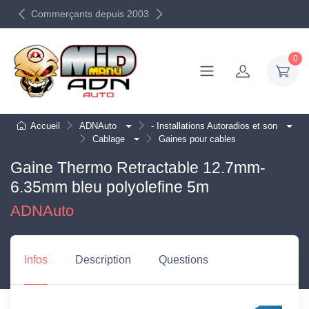
Commerçants depuis 2003
0
Accueil
ADNAuto
- Installations Autoradios et son
Cablage
Gaines pour cables
Gaine Thermo Retractable 12.7mm-
6.35mm bleu polyolefine 5m
ADNAuto
Infos
Description
Questions