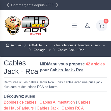
Commerçants depuis 2003
0
Accueil
ADNAuto
- Installations Autoradios et son
Cablage
Cables Jack - Rca
Cables
MIDManu vous propose
42 articles
Jack - Rca
pour
Cables Jack - Rca
Retrouvez ici les cables Jack/ Rca... des cables avec une prise jack
d'un coté et des prises RCA de l'autre
Découvrez aussi
Bobines de cables
|
Cables Alimentation
|
Cables
de Haut-Parleurs
|
Cables Jack
|
Cables RCA
|