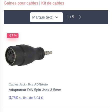
Gaines pour cables
|
Kit de cables
1 / 5
-37 %
Cables Jack - Rca
ADNAuto
Adaptateur DIN 5pin Jack 3.5mm
3,
€
78
au lieu de 6,04 €