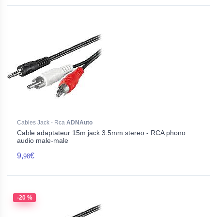
Cables Jack - Rca
ADNAuto
Cable adaptateur 15m jack 3.5mm stereo - RCA phono
audio male-male
9,
€
98
-20 %