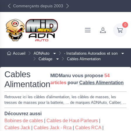
Commerçants depuis 2003
0
Accueil
ADNAuto
- Installations Autoradios et son
Cablage
Cables Alimentation
Cables
MIDManu vous propose
54
Alimentation
articles
pour
Cables Alimentation
Retrouvez ici les câbles d'alimentation, les câbles de masses, les
tresses de masses pour la batterie, ... de marques ADNAuto, Caliber, ...
Découvrez aussi
Bobines de cables
|
Cables de Haut-Parleurs
|
Cables Jack
|
Cables Jack - Rca
|
Cables RCA
|