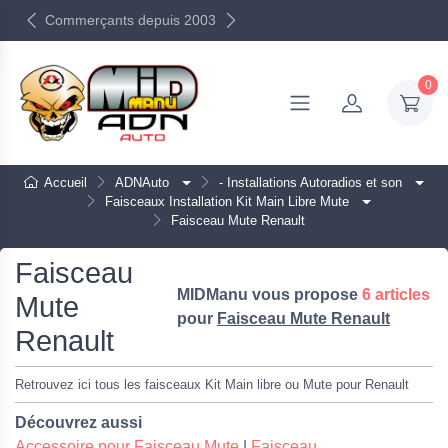
Commerçants depuis 2003
0
Accueil
ADNAuto
- Installations Autoradios et son
Faisceaux Installation Kit Main Libre Mute
Faisceau Mute Renault
Faisceau
MIDManu vous propose
6 articles
Mute
pour
Faisceau Mute Renault
Renault
Retrouvez ici tous les faisceaux Kit Main libre ou Mute pour Renault
Découvrez aussi
Accessoire pour Faisceau Mute
|
Faisceau