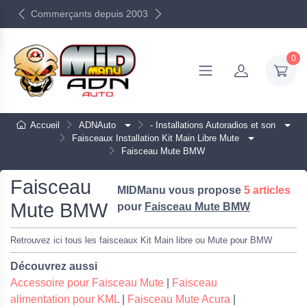
Commerçants depuis 2003
0
Accueil
ADNAuto
- Installations Autoradios et son
Faisceaux Installation Kit Main Libre Mute
Faisceau Mute BMW
Faisceau
MIDManu vous propose
5 articles
Mute BMW
pour
Faisceau Mute BMW
Retrouvez ici tous les faisceaux Kit Main libre ou Mute pour BMW
Découvrez aussi
Accessoire pour Faisceau Mute
|
Faisceau
alimentation pour KML
|
Faisceau Mute Acura
|