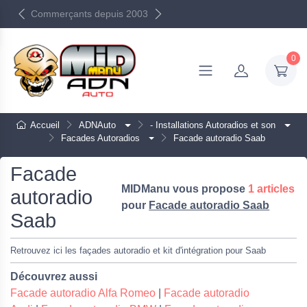
Livraison Mondial Relay
Commerçants depuis 2003
OFFERTE dès 50€
0
Accueil
ADNAuto
- Installations Autoradios et son
Facades Autoradios
Facade autoradio Saab
Facade
MIDManu vous propose
1 articles
autoradio
pour
Facade autoradio Saab
Saab
Retrouvez ici les façades autoradio et kit d'intégration pour Saab
Découvrez aussi
Facade autoradio Alfa Romeo
|
Facade autoradio