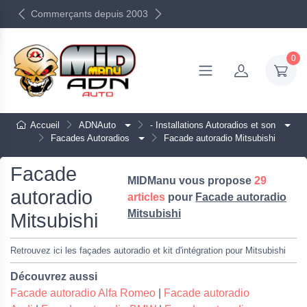
Commerçants depuis 2003
0
Accueil
ADNAuto
- Installations Autoradios et son
Facades Autoradios
Facade autoradio Mitsubishi
Facade
MIDManu vous propose
29
autoradio
articles
pour
Facade autoradio
Mitsubishi
Mitsubishi
Retrouvez ici les façades autoradio et kit d'intégration pour Mitsubishi
Découvrez aussi
Facade autoradio Alfa Romeo
|
Facade autoradio