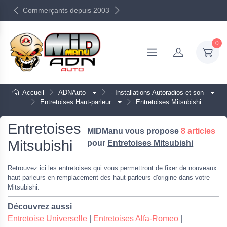
Commerçants depuis 2003
0
Accueil
ADNAuto
- Installations Autoradios et son
Entretoises Haut-parleur
Entretoises Mitsubishi
Entretoises
MIDManu vous propose
8 articles
Mitsubishi
pour
Entretoises Mitsubishi
Retrouvez ici les entretoises qui vous permettront de fixer de nouveaux
haut-parleurs en remplacement des haut-parleurs d'origine dans votre
Mitsubishi.
Découvrez aussi
Entretoise Universelle
|
Entretoises Alfa-Romeo
|