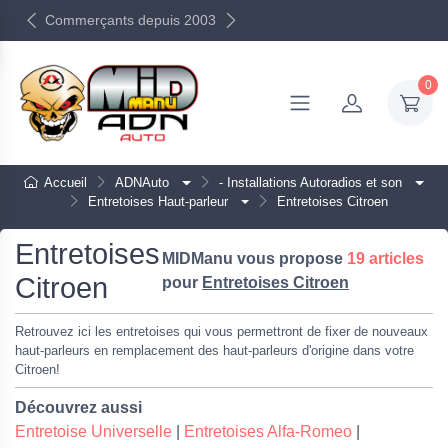
Commerçants depuis 2003
0
Accueil
ADNAuto
- Installations Autoradios et son
Entretoises Haut-parleur
Entretoises Citroen
Entretoises
MIDManu vous propose
19 articles
Citroen
pour
Entretoises Citroen
Retrouvez ici les entretoises qui vous permettront de fixer de nouveaux
haut-parleurs en remplacement des haut-parleurs d'origine dans votre
Citroen!
Découvrez aussi
Entretoise Universelle
|
Entretoises Alfa-Romeo
|