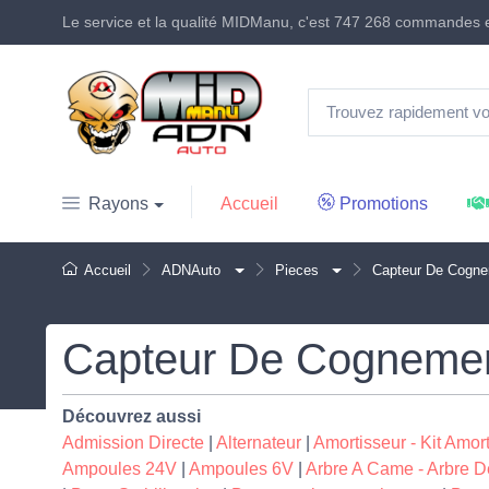
Le service et la qualité MIDManu, c'est
747 268 commandes
e
Accueil
Promotions
Rayons
Accueil
ADNAuto
Pieces
Capteur De Cognem
Capteur De Cognement
Découvrez aussi
Admission Directe
|
Alternateur
|
Amortisseur - Kit Amor
Ampoules 24V
|
Ampoules 6V
|
Arbre A Came - Arbre De