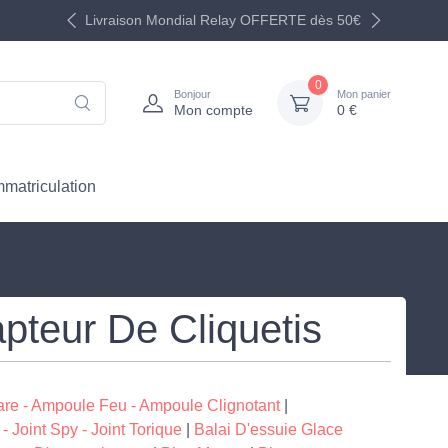
Livraison Mondial Relay
Commerçants depuis 2003
OFFERTE dès 50€
0
Bonjour
Mon panier
Mon compte
0 €
mmatriculation
teur De Cliquetis
re - Ampoule Feu - Ampoule Clignotant
|
- Joint Spy - Joint Torique
|
Balai D'essuie Glace