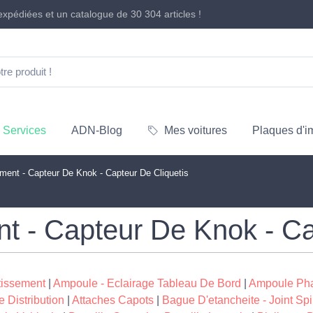
xpédiées et un catalogue de
30 304 articles
!
Services
ADN-Blog
Mes voitures
Plaques d'i
ent - Capteur De Knok - Capteur De Cliquetis
 - Capteur De Knok - Cap
tissement
|
Ampoule - Eclairage Tableau De Bord
|
Ampoule Pha
 Distribution
|
Attaches Capots
|
Bague D'etancheite - Joint Spi 