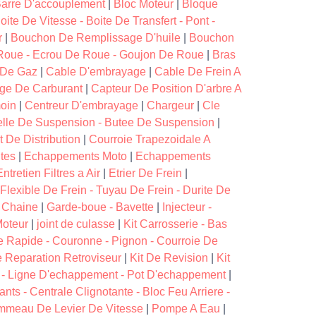
 Barre D'accouplement
|
Bloc Moteur
|
Bloque
oite De Vitesse - Boite De Transfert - Pont -
r
|
Bouchon De Remplissage D'huile
|
Bouchon
Roue - Ecrou De Roue - Goujon De Roue
|
Bras
e De Gaz
|
Cable D'embrayage
|
Cable De Frein A
uge De Carburant
|
Capteur De Position D'arbre A
oin
|
Centreur D'embrayage
|
Chargeur
|
Cle
elle De Suspension - Butee De Suspension
|
t De Distribution
|
Courroie Trapezoidale A
ites
|
Echappements Moto
|
Echappements
Entretien Filtres a Air
|
Etrier De Frein
|
Flexible De Frein - Tuyau De Frein - Durite De
 Chaine
|
Garde-boue - Bavette
|
Injecteur -
Moteur
|
joint de culasse
|
Kit Carrosserie - Bas
he Rapide - Couronne - Pignon - Courroie De
e Reparation Retroviseur
|
Kit De Revision
|
Kit
 - Ligne D'echappement - Pot D'echappement
|
ants - Centrale Clignotante - Bloc Feu Arriere -
meau De Levier De Vitesse
|
Pompe A Eau
|