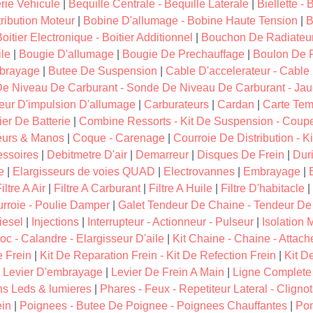
erie Vehicule
|
Bequille Centrale - Bequille Laterale
|
Biellette -
ribution Moteur
|
Bobine D'allumage - Bobine Haute Tension
|
B
oitier Electronique - Boitier Additionnel
|
Bouchon De Radiateu
le
|
Bougie D'allumage
|
Bougie De Prechauffage
|
Boulon De 
brayage
|
Butee De Suspension
|
Cable D'accelerateur - Cabl
De Niveau De Carburant - Sonde De Niveau De Carburant - Ja
eur D'impulsion D'allumage
|
Carburateurs
|
Cardan
|
Carte Tem
ier De Batterie
|
Combine Ressorts - Kit De Suspension - Coup
urs & Manos
|
Coque - Carenage
|
Courroie De Distribution - Ki
essoires
|
Debitmetre D'air
|
Demarreur
|
Disques De Frein
|
Dur
e
|
Elargisseurs de voies QUAD
|
Electrovannes
|
Embrayage
|
iltre A Air
|
Filtre A Carburant
|
Filtre A Huile
|
Filtre D'habitacle
|
rroie - Poulie Damper
|
Galet Tendeur De Chaine - Tendeur De
iesel
|
Injections
|
Interrupteur - Actionneur - Pulseur
|
Isolation 
oc - Calandre - Elargisseur D'aile
|
Kit Chaine - Chaine - Attac
e Frein
|
Kit De Reparation Frein - Kit De Refection Frein
|
Kit D
|
Levier D'embrayage
|
Levier De Frein A Main
|
Ligne Complete
s Leds & lumieres
|
Phares - Feux - Repetiteur Lateral - Clignot
ein
|
Poignees - Butee De Poignee - Poignees Chauffantes
|
Pom