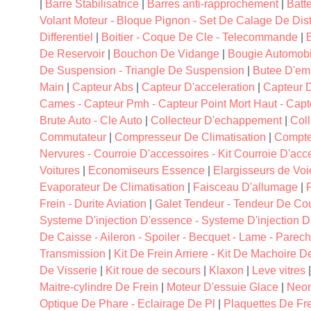
|
Barre Stabilisatrice
|
Barres anti-rapprochement
|
Batt
Volant Moteur - Bloque Pignon - Set De Calage De Dist
Differentiel
|
Boitier - Coque De Cle - Telecommande
|
B
De Reservoir
|
Bouchon De Vidange
|
Bougie Automobi
De Suspension - Triangle De Suspension
|
Butee D'em
Main
|
Capteur Abs
|
Capteur D'acceleration
|
Capteur 
Cames - Capteur Pmh - Capteur Point Mort Haut - Capt
Brute Auto - Cle Auto
|
Collecteur D'echappement
|
Coll
Commutateur
|
Compresseur De Climatisation
|
Compte
Nervures - Courroie D'accessoires - Kit Courroie D'acc
Voitures
|
Economiseurs Essence
|
Elargisseurs de Voi
Evaporateur De Climatisation
|
Faisceau D'allumage
|
F
Frein - Durite Aviation
|
Galet Tendeur - Tendeur De Cou
Systeme D'injection D'essence - Systeme D'injection D
De Caisse - Aileron - Spoiler - Becquet - Lame - Parech
Transmission
|
Kit De Frein Arriere - Kit De Machoire D
De Visserie
|
Kit roue de secours
|
Klaxon
|
Leve vitres
Maitre-cylindre De Frein
|
Moteur D'essuie Glace
|
Neon
Optique De Phare - Eclairage De Pl
|
Plaquettes De Fr