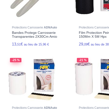
Protections Carrosserie
ADNAuto
Protections Carrosser
Bandes Protege Carrosserie
Film Protection Pein
Transparentes 2X30Cm Amio
150Mm X 5M Hpx
13,
€
29,
€
51
au lieu de 15,96 €
09
au lieu de 38
-25 %
-21 %
Protections Carrosserie
ADNAuto
Protections Carrosser