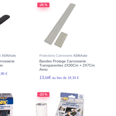
-25 %
ie
ADNAuto
Protections Carrosserie
ADNAuto
rrosserie
Bandes Protege Carrosserie
io
Transparentes 2X30Cm + 2X7Cm
Amio
,96 €
13,
€
68
au lieu de 18,34 €
-23 %