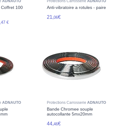
ie
ADNAUTO
Protections Carrosserie
ADNAUTO
 Coffret 100
Anti-vibratoire a rotules - paire
21,
€
06
,47 €
ie
ADNAUTO
Protections Carrosserie
ADNAUTO
uple
Bande Chromee souple
x7mm
autocollante 5mx20mm
44,
€
46