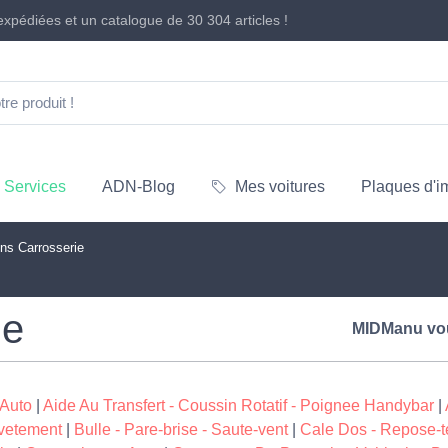
xpédiées et un catalogue de
30 304 articles
!
Services
ADN-Blog
Mes voitures
Plaques d'i
ons Carrosserie
ie
MIDManu vo
 Auto
|
Aide Au Transfert - Coussin Rotatif - Poignee Handybar
|
-vetement
|
Bulle - Pare-brise - Saute-vent
|
Cale Dos - Repose-t