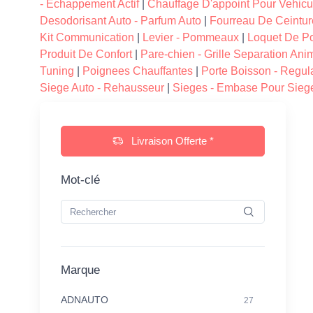
- Echappement Actif
|
Chauffage D'appoint Pour Vehicu
Desodorisant Auto - Parfum Auto
|
Fourreau De Ceintur
Kit Communication
|
Levier - Pommeaux
|
Loquet De Po
Produit De Confort
|
Pare-chien - Grille Separation An
Tuning
|
Poignees Chauffantes
|
Porte Boisson - Regul
Siege Auto - Rehausseur
|
Sieges - Embase Pour Sieg
Livraison Offerte *
Mot-clé
Marque
ADNAUTO
27