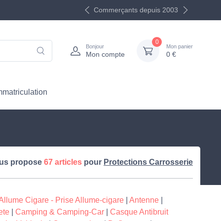
Commerçants depuis 2003
0
Bonjour
Mon panier
Mon compte
0 €
mmatriculation
us propose
67 articles
pour
Protections Carrosserie
Allume Cigare - Prise Allume-cigare
|
Antenne
|
ete
|
Camping & Camping-Car
|
Casque Antibruit