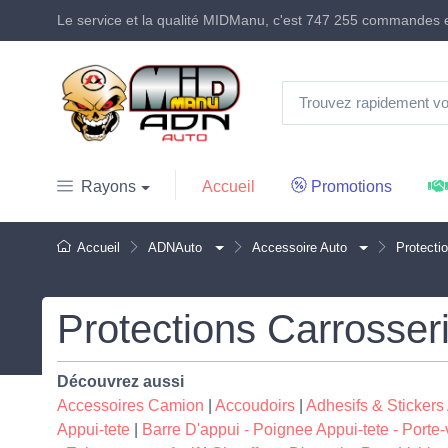
Le service et la qualité MIDManu, c'est
747 255 commandes
e
Accueil
Promotions
Rayons
Accueil
ADNAuto
Accessoire Auto
Protecti
Protections Carrosser
Découvrez aussi
Accessoires Camion
|
Accoudoirs
|
Adhesifs & Stickers
Appui-tete
|
Barre D'appui - Poignee Appui-tete - Porte