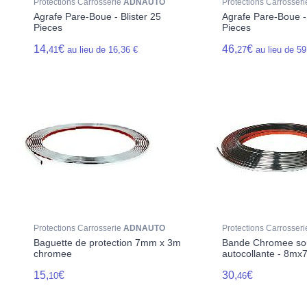
Protections Carrosserie
ADNAUTO
Protections Carrosser
Agrafe Pare-Boue - Blister 25
Agrafe Pare-Boue -
Pieces
Pieces
14,
€
46,
€
41
au lieu de 16,36 €
27
au lieu de 59
Protections Carrosserie
ADNAUTO
Protections Carrosser
Baguette de protection 7mm x 3m
Bande Chromee so
chromee
autocollante - 8m
15,
€
30,
€
10
46