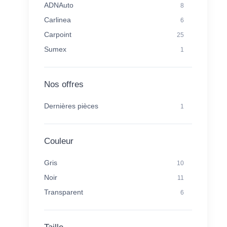
ADNAuto
8
Carlinea
6
Carpoint
25
Sumex
1
Nos offres
Dernières pièces
1
Couleur
Gris
10
Noir
11
Transparent
6