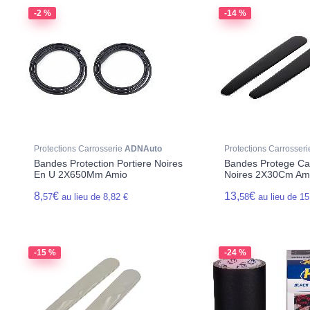
-2 %
-14 %
Protections Carrosserie
ADNAuto
Protections Carrosser
Bandes Protection Portiere Noires
Bandes Protege Ca
En U 2X650Mm Amio
Noires 2X30Cm Am
8,
€
13,
€
57
au lieu de 8,82 €
58
au lieu de 15
-15 %
-24 %