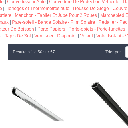
le
|
Convertisseur Auto
|
Couverture De Protection Vehicule - B
e
|
Horloges et Thermometres auto
|
Housse De Siege - Couvre
rtiere
|
Manchon - Tablier Et Jupe Pour 2 Roues
|
Marchepied E
imaux
|
Pare-soleil - Bande Solaire - Film Solaire
|
Pedalier - Ped
ateur De Boisson
|
Porte Papiers
|
Porte-objets - Porte-lunettes
e
|
Tapis De Sol
|
Ventilateur D'appoint
|
Volant
|
Volet Isolant - 
Résultats 1 à 50 sur 67
Trier par :