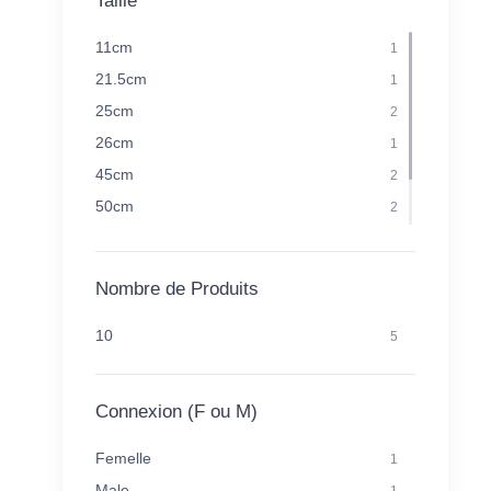
Taille
11cm
1
21.5cm
1
25cm
2
26cm
1
45cm
2
50cm
2
60cm
2
65cm
2
Nombre de Produits
10
5
Connexion (F ou M)
Femelle
1
Male
1