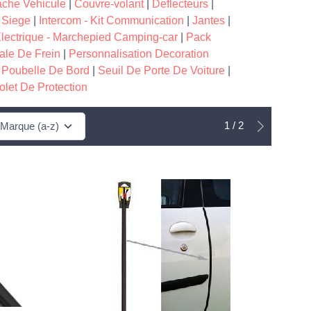
ache Vehicule
|
Couvre-volant
|
Deflecteurs
|
 Siege
|
Intercom - Kit Communication
|
Jantes
|
lectrique - Marchepied Camping-car
|
Pack
ale De Frein
|
Personnalisation Decoration
|
Poubelle De Bord
|
Seuil De Porte De Voiture
|
Volet De Protection
1 / 2