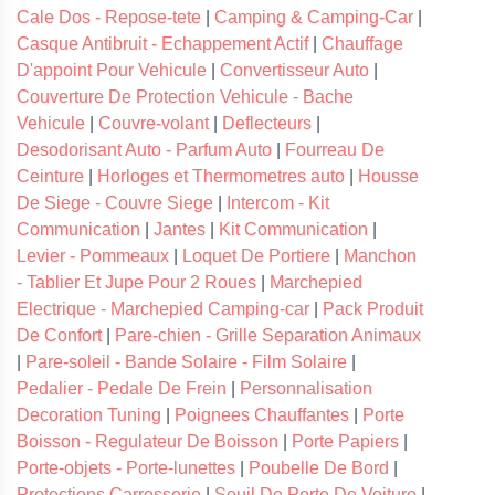
Cale Dos - Repose-tete
|
Camping & Camping-Car
|
Casque Antibruit - Echappement Actif
|
Chauffage
D'appoint Pour Vehicule
|
Convertisseur Auto
|
Couverture De Protection Vehicule - Bache
Vehicule
|
Couvre-volant
|
Deflecteurs
|
Desodorisant Auto - Parfum Auto
|
Fourreau De
Ceinture
|
Horloges et Thermometres auto
|
Housse
De Siege - Couvre Siege
|
Intercom - Kit
Communication
|
Jantes
|
Kit Communication
|
Levier - Pommeaux
|
Loquet De Portiere
|
Manchon
- Tablier Et Jupe Pour 2 Roues
|
Marchepied
Electrique - Marchepied Camping-car
|
Pack Produit
De Confort
|
Pare-chien - Grille Separation Animaux
|
Pare-soleil - Bande Solaire - Film Solaire
|
Pedalier - Pedale De Frein
|
Personnalisation
Decoration Tuning
|
Poignees Chauffantes
|
Porte
Boisson - Regulateur De Boisson
|
Porte Papiers
|
Porte-objets - Porte-lunettes
|
Poubelle De Bord
|
Protections Carrosserie
|
Seuil De Porte De Voiture
|