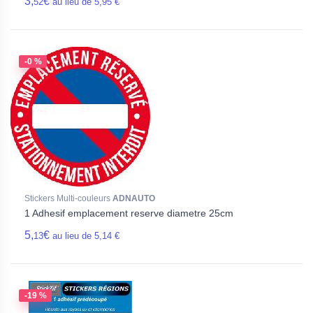
3,
€
52
au lieu de 5,95 €
-0 %
Stickers Multi-couleurs
ADNAUTO
1 Adhesif emplacement reserve diametre 25cm
5,
€
13
au lieu de 5,14 €
-19 %