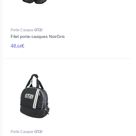
Porte Casque
GT2I
Filet porte-casques NoirGris
48,
€
64
Porte Casque
GT2I