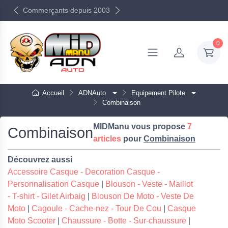
Commerçants depuis 2003
0
Accueil
ADNAuto
Equipement Pilote
Combinaison
MIDManu vous propose
7
Combinaison
articles
pour
Combinaison
Découvrez aussi
Accessoire Casque - Decoration Casque -
Personnalisation Casque
|
Blouson - Veste - Maillot
- T-shirt - Gilet Airbaig
|
Blouson De Moto - Veste De
Moto
|
Cagoule - Cache-nez - Tour De Cou
|
Casque
Moto Scooter
|
Chaussure - Botte - Sur-chaussure
|