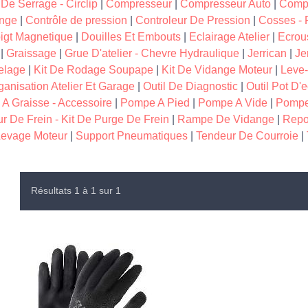
 De Serrage - Circlip
|
Compresseur
|
Compresseur Auto
|
Compr
nge
|
Contrôle de pression
|
Controleur De Pression
|
Cosses - F
igt Magnetique
|
Douilles Et Embouts
|
Eclairage Atelier
|
Ecrous
|
Graissage
|
Grue D'atelier - Chevre Hydraulique
|
Jerrican
|
Je
elage
|
Kit De Rodage Soupape
|
Kit De Vidange Moteur
|
Leve
ganisation Atelier Et Garage
|
Outil De Diagnostic
|
Outil Pot D
A Graisse - Accessoire
|
Pompe A Pied
|
Pompe A Vide
|
Pompe
r De Frein - Kit De Purge De Frein
|
Rampe De Vidange
|
Repo
 Levage Moteur
|
Support Pneumatiques
|
Tendeur De Courroie
|
Résultats 1 à 1 sur 1