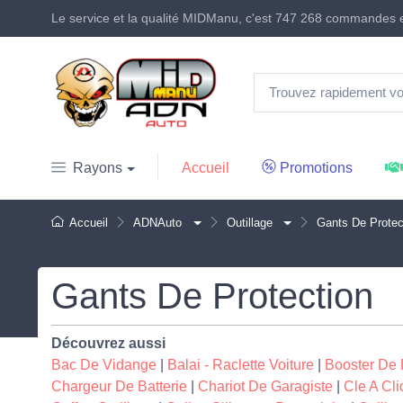
Le service et la qualité MIDManu, c'est
747 268 commandes
e
Accueil
Promotions
Rayons
Accueil
ADNAuto
Outillage
Gants De Protec
Gants De Protection
Découvrez aussi
Bac De Vidange
|
Balai - Raclette Voiture
|
Booster De 
Chargeur De Batterie
|
Chariot De Garagiste
|
Cle A Cli