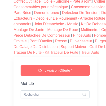
Coffret Outillage
|
Colle - Silicone - Pate a joint
|
Collier
Consommables pour mécanique
|
Consommables vida
Pare Brise
|
Demonte-pneu
|
Detecteur De Tension
|
Do
Extracteurs - Decolleur De Roulement - Arrache Rotule
entonnoirs
|
Joint D'etancheite - Mastic
|
Kit De Deboss
Montage De Jante - Montage De Roue
|
Multimetre
|
Or
Piece Detachee De Compresseur
|
Pince Auto
|
Pompe 
Orbitale
|
Pont D'atelier
|
Presse
|
Pulverisateur
|
Purgeu
De Calage De Distribution
|
Support Moteur - Outil De
Traceur De Fuite - Kit Traceur De Fuite
|
Treuil Auto
Livraison Offerte *
Mot-clé