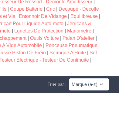
esseur De Ressort - Demonte Amortisseur
|
ils
|
Coupe Batterie
|
Cric
|
Decoupe - Decolle
 et Vis
|
Entonnoir De Vidange
|
Equilibreuse
|
rrican Pour Liquide Auto-moto
|
Jerricans &
-moto
|
Lunettes De Protection
|
Manometre
|
'echappement
|
Outils Voiture
|
Palan D'atelier
|
 A Vide Automobile
|
Ponceuse Pneumatique
usse Piston De Frein
|
Seringue A Huile
|
Set
Testeur Electrique - Testeur De Continuite
|
Trier par :