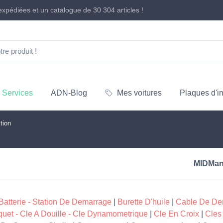
xpédiées et un catalogue de
30 304 articles
!
Services
ADN-Blog
Mes voitures
Plaques d'i
tion
MIDMan
Batterie - Station De Demarrage
|
Burette D'huile
|
Cable De Dem
quet - Cle A Douille - Cle Dynamometrique
|
Cle En Croix
|
Cles