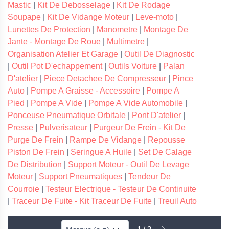
Mastic
|
Kit De Debosselage
|
Kit De Rodage
Soupape
|
Kit De Vidange Moteur
|
Leve-moto
|
Lunettes De Protection
|
Manometre
|
Montage De
Jante - Montage De Roue
|
Multimetre
|
Organisation Atelier Et Garage
|
Outil De Diagnostic
|
Outil Pot D'echappement
|
Outils Voiture
|
Palan
D'atelier
|
Piece Detachee De Compresseur
|
Pince
Auto
|
Pompe A Graisse - Accessoire
|
Pompe A
Pied
|
Pompe A Vide
|
Pompe A Vide Automobile
|
Ponceuse Pneumatique Orbitale
|
Pont D'atelier
|
Presse
|
Pulverisateur
|
Purgeur De Frein - Kit De
Purge De Frein
|
Rampe De Vidange
|
Repousse
Piston De Frein
|
Seringue A Huile
|
Set De Calage
De Distribution
|
Support Moteur - Outil De Levage
Moteur
|
Support Pneumatiques
|
Tendeur De
Courroie
|
Testeur Electrique - Testeur De Continuite
|
Traceur De Fuite - Kit Traceur De Fuite
|
Treuil Auto