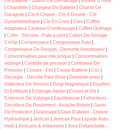
De Batterie - Station De Demarrage
|
Burette D'huile
|
Chandelle
|
Chargeur De Batterie
|
Chariot De
Garagiste
|
Cle A Cliquet - Cle A Douille - Cle
Dynamometrique
|
Cle En Croix
|
Cles
|
Coffret
Adaptateur Centreur D'embrayage
|
Coffret Outillage
|
Colle - Silicone - Pate a joint
|
Collier De Serrage -
Circlip
|
Compresseur
|
Compresseur Auto
|
Compresseur De Ressort - Demonte Amortisseur
|
Consommables pour mécanique
|
Consommables
vidange
|
Contrôle de pression
|
Controleur De
Pression
|
Cosses - Fils
|
Coupe Batterie
|
Cric
|
Decoupe - Decolle Pare Brise
|
Demonte-pneu
|
Detecteur De Tension
|
Doigt Magnetique
|
Douilles
Et Embouts
|
Eclairage Atelier
|
Ecrous et Vis
|
Entonnoir De Vidange
|
Equilibreuse
|
Extracteurs -
Decolleur De Roulement - Arrache Rotule
|
Gants
De Protection
|
Graissage
|
Grue D'atelier - Chevre
Hydraulique
|
Jerrican
|
Jerrican Pour Liquide Auto-
moto
|
Jerricans & entonnoirs
|
Joint D'etancheite -