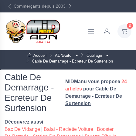
Commerçants depuis 2003
0
Accueil
ADNAuto
Outillage
Cable De Demarrage - Ecreteur De Surtension
Cable De
MIDManu vous propose
24
Demarrage -
articles
pour
Cable De
Ecreteur De
Demarrage - Ecreteur De
Surtension
Surtension
Découvrez aussi
Bac De Vidange
|
Balai - Raclette Voiture
|
Booster