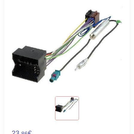
23,
€
86