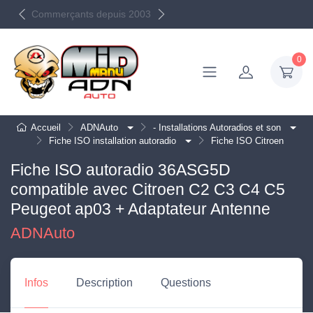
Livraison Mondial Relay
Commerçants depuis 2003
OFFERTE dès 50€
0
Accueil
ADNAuto
- Installations Autoradios et son
Fiche ISO installation autoradio
Fiche ISO Citroen
Fiche ISO autoradio 36ASG5D
compatible avec Citroen C2 C3 C4 C5
Peugeot ap03 + Adaptateur Antenne
ADNAuto
Infos
Description
Questions