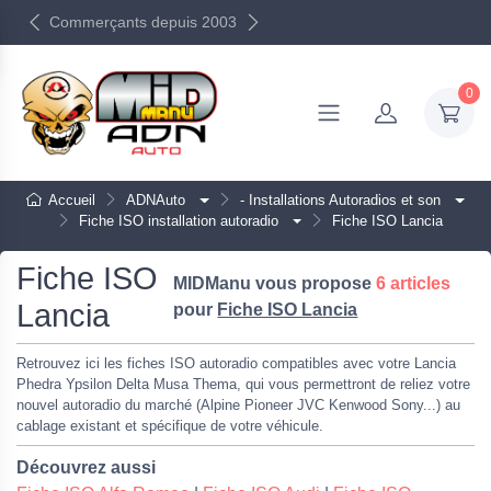
Commerçants depuis 2003
0
Accueil
ADNAuto
- Installations Autoradios et son
Fiche ISO installation autoradio
Fiche ISO Lancia
Fiche ISO
MIDManu vous propose
6 articles
Lancia
pour
Fiche ISO Lancia
Retrouvez ici les fiches ISO autoradio compatibles avec votre Lancia
Phedra Ypsilon Delta Musa Thema, qui vous permettront de reliez votre
nouvel autoradio du marché (Alpine Pioneer JVC Kenwood Sony...) au
cablage existant et spécifique de votre véhicule.
Découvrez aussi