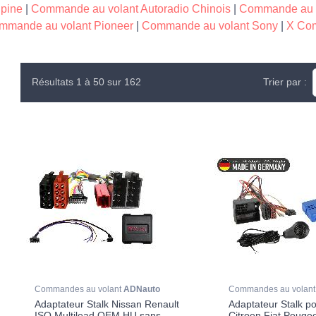
pine
|
Commande au volant Autoradio Chinois
|
Commande au v
mmande au volant Pioneer
|
Commande au volant Sony
|
X Com
Résultats 1 à 50 sur 162
Trier par :
Commandes au volant
ADNauto
Commandes au volan
Adaptateur Stalk Nissan Renault
Adaptateur Stalk po
ISO Multilead OEM HU sans
Citroen Fiat Peuge