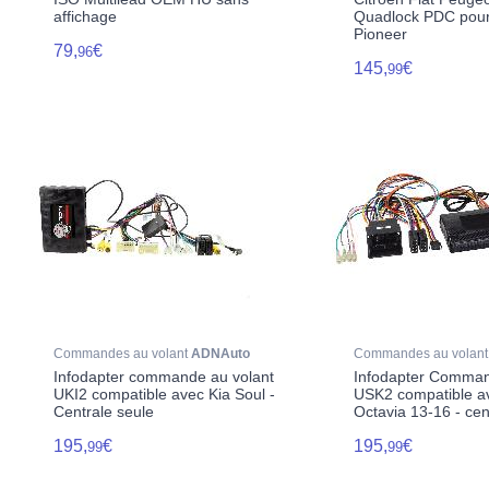
affichage
Quadlock PDC pour
Pioneer
79,
€
96
145,
€
99
Commandes au volant
ADNAuto
Commandes au volan
Infodapter commande au volant
Infodapter Comman
UKI2 compatible avec Kia Soul -
USK2 compatible a
Centrale seule
Octavia 13-16 - cen
195,
€
195,
€
99
99