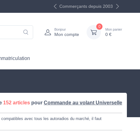
Commerçants depuis 2003
0
Bonjour
Mon panier
Mon compte
0 €
mmatriculation
se
152 articles
pour
Commande au volant Universelle
t compatibles avec tous les autoradios du marché, il faut