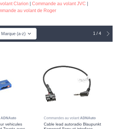
olant Clarion
|
Commande au volant JVC
|
mande au volant de Roger
1 / 4
t
ADNAuto
Commandes au volant
ADNAuto
ur vehicules
Cable lead autoradio Blaupunkt
ot Toyota avec
Kenwood Sony et interface