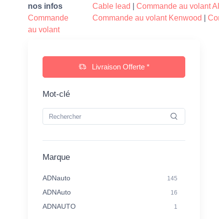
nos infos
Cable lead
|
Commande au volant Al
Commande
Commande au volant Kenwood
|
Co
au volant
Livraison Offerte *
Mot-clé
Marque
ADNauto
145
ADNAuto
16
ADNAUTO
1