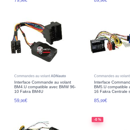
79,
€
89,
€
96
96
Commandes au volant
ADNauto
Commandes au volan
Interface Commande au volant
Interface Command
BM4.U compatible avec BMW 96-
BM5.U compatible
10 Fakra BM4U
16 Fakra Centrale
59,
€
85,
€
96
99
-0 %