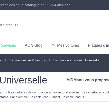
xpédiées et un catalogue de
30 304 articles
!
Services
ADN-Blog
Mes voitures
Plaques d'i
Commandes au Volant
Commande au volant Universelle
niverselle
MIDManu vous propo
uvez ici les interfaces de commande au volant universelles. Ces interfaces son
radio. Par exemple: un cable lead Pioneer, un cable lead LG ....