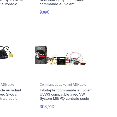
 autoradio
commande au volant
9,
€
99
t
ADNauto
Commandes au volant
ADNauto
de au volant
Infodapter commande au volant
vec Skoda
UVW3 compatible avec VW
trale seule
System MIBPQ centrale seule
303,
€
99