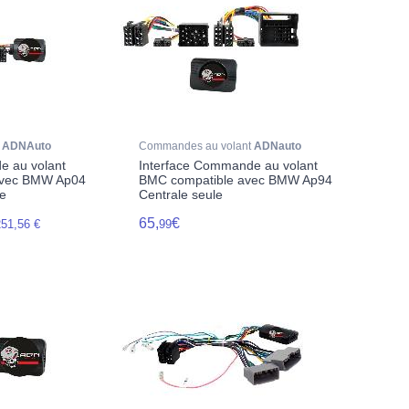
t
ADNAuto
Commandes au volant
ADNauto
e au volant
Interface Commande au volant
avec BMW Ap04
BMC compatible avec BMW Ap94
le
Centrale seule
65,
€
251,56 €
99