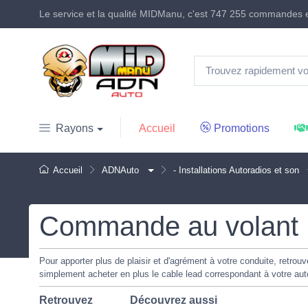
Le service et la qualité MIDManu, c'est
747 255 commandes
e
Accueil
Promotions
Rayons
Accueil
ADNAuto
- Installations Autoradios et son
Commande au volant U
Pour apporter plus de plaisir et d'agrément à votre conduite, retro
simplement acheter en plus le cable lead correspondant à votre auto
Retrouvez
Découvrez aussi