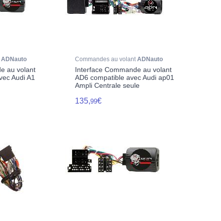
t
ADNauto
Commandes au volant
ADNauto
e au volant
Interface Commande au volant
vec Audi A1
AD6 compatible avec Audi ap01
Ampli Centrale seule
135,
€
99