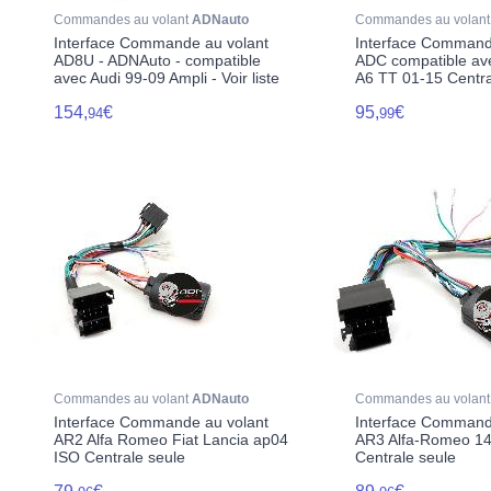
Commandes au volant
ADNauto
Commandes au volan
Interface Commande au volant
Interface Command
AD8U - ADNAuto - compatible
ADC compatible av
avec Audi 99-09 Ampli - Voir liste
A6 TT 01-15 Centra
154,
€
95,
€
94
99
Commandes au volant
ADNauto
Commandes au volan
Interface Commande au volant
Interface Command
AR2 Alfa Romeo Fiat Lancia ap04
AR3 Alfa-Romeo 1
ISO Centrale seule
Centrale seule