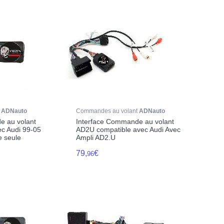
t
ADNauto
Commandes au volant
ADNauto
e au volant
Interface Commande au volant
c Audi 99-05
AD2U compatible avec Audi Avec
e seule
Ampli AD2.U
79,
€
96