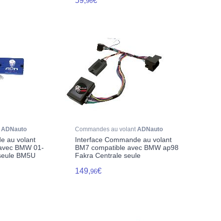
59,
€
96
t
ADNauto
Commandes au volant
ADNauto
e au volant
Interface Commande au volant
 avec BMW 01-
BM7 compatible avec BMW ap98
 seule BM5U
Fakra Centrale seule
149,
€
96