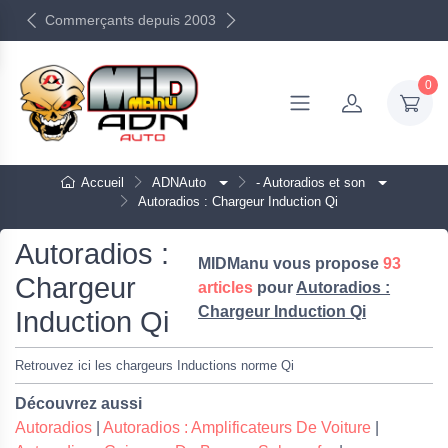
Commerçants depuis 2003
0
Accueil
ADNAuto
- Autoradios et son
Autoradios : Chargeur Induction Qi
Autoradios :
MIDManu vous propose
93
Chargeur
articles
pour
Autoradios :
Chargeur Induction Qi
Induction Qi
Retrouvez ici les chargeurs Inductions norme Qi
Découvrez aussi
Autoradios
|
Autoradios : Amplificateurs De Voiture
|