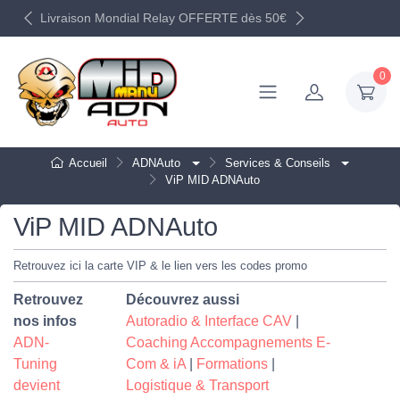
Livraison Mondial Relay OFFERTE dès 50€
0
Accueil
ADNAuto
Services & Conseils
ViP MID ADNAuto
ViP MID ADNAuto
Retrouvez ici la carte VIP & le lien vers les codes promo
Retrouvez
Découvrez aussi
nos infos
Autoradio & Interface CAV
|
ADN-
Coaching Accompagnements E-
Tuning
Com & iA
|
Formations
|
devient
Logistique & Transport