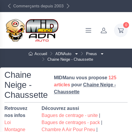
Commerçants depuis 2003
0
Accueil
ADNAuto
Pneus
Chaine Neige - Chaussette
Chaine
MIDManu vous propose
125
Neige -
articles
pour
Chaine Neige -
Chaussette
Chaussette
Retrouvez
Découvrez aussi
nos infos
Bagues de centrage - unite
|
Loi
Bagues de centrages - pack
|
Montagne
Chambre A Air Pour Pneu
|