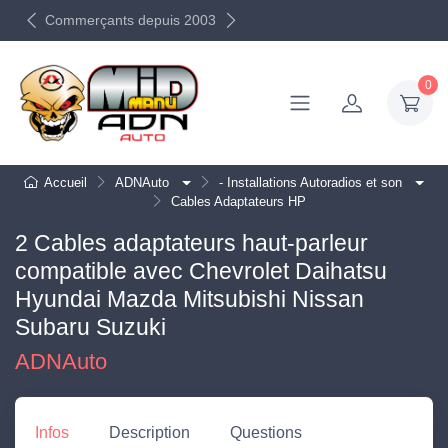
Commerçants depuis 2003
0
Accueil
ADNAuto
- Installations Autoradios et son
Cables Adaptateurs HP
2 Cables adaptateurs haut-parleur
compatible avec Chevrolet Daihatsu
Hyundai Mazda Mitsubishi Nissan
Subaru Suzuki
ADNAuto
Infos
Description
Questions